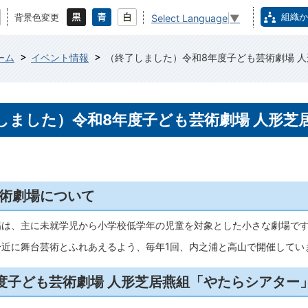
組織か
背景色変更
Select Language
▼
ーム
イベント情報
（終了しました）令和8年度子ども芸術劇場 
しました）令和8年度子ども芸術劇場 人形芝
術劇場について
場は、主に未就学児から小学校低学年の児童を対象とした小さな劇場で
身近に舞台芸術とふれあえるよう、毎年1回、内之浦と高山で開催してい
度子ども芸術劇場 人形芝居燕組「やたらシアター