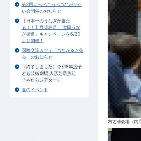
第2回いっぺこっぺつながりた
い会開催のお知らせ
【日本一のうなぎが当た
る！！】鹿児島県 「大隅うな
ぎ街道」キャンペーンを6/20
より開催！
国際交流カフェ「つながるお茶
会」のお知らせ
（終了しました）令和8年度子
ども芸術劇場 人形芝居燕組
「やたらシアター」
夏のイベント
内之浦会場（内