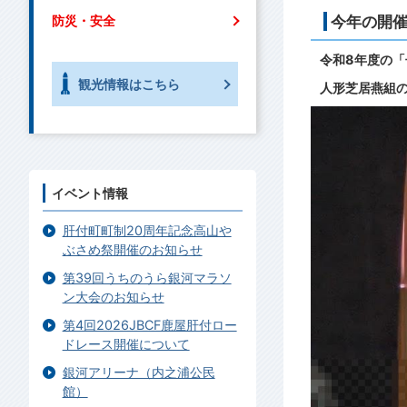
今年の開
防災・安全
令和8年度の「
観光情報はこちら
人形芝居燕組
イベント情報
肝付町町制20周年記念高山や
ぶさめ祭開催のお知らせ
第39回うちのうら銀河マラソ
ン大会のお知らせ
第4回2026JBCF鹿屋肝付ロー
ドレース開催について
銀河アリーナ（内之浦公民
館）