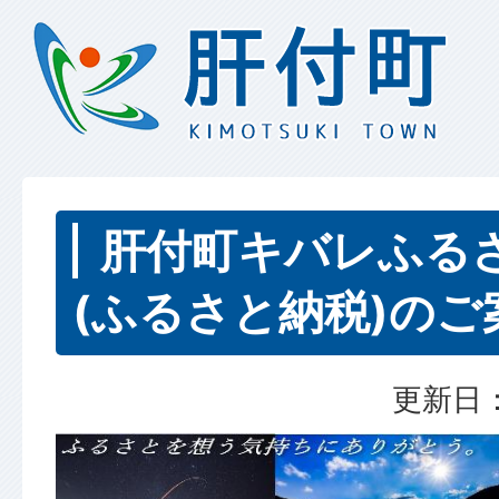
肝付町キバレふる
(ふるさと納税)のご
更新日：