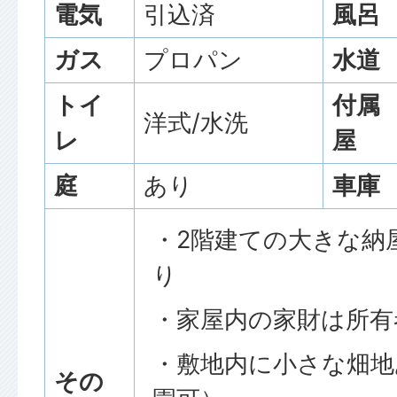
電気
引込済
風呂
ガス
プロパン
水道
トイ
付属
洋式/水洗
レ
屋
庭
あり
車庫
・2階建ての大きな納
り
・家屋内の家財は所有
・敷地内に小さな畑地
その