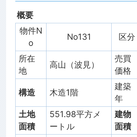
概要
物件N
No131
区分
o
所在
売買
高山（波見）
地
価格
建築
構造
木造1階
年
土地
551.98平方メ
建物
面積
ートル
面積