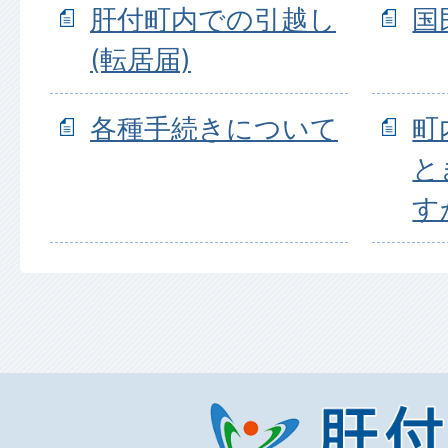
肝付町内での引越し
国
(転居届)
各種手続きについて
町
と
す