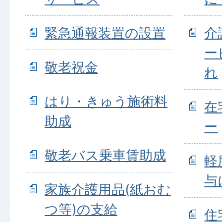
緊急通報装置の設置
介
ー
敬老祝金
れ
はり・きゅう施術料
在
助成
ー
敬老バス乗車賃助成
軽
与
家族介護用品(紙おむ
つ等)の支給
住