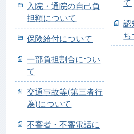
て
入院・通院の自己負
担額について
認
ち
保険給付について
一部負担割合につい
て
交通事故等(第三者行
為)について
不審者・不審電話に