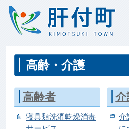
高齢・介護
高齢者
介
寝具類洗濯乾燥消毒
介
サービス
に